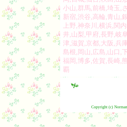
小山,群馬,前橋,埼玉,
新宿,渋谷,高輪,青山,
上野,神奈川,横浜,関内
井,山梨,甲府,長野,岐阜
津,滋賀,京都,大阪,兵庫
島根,岡山,広島,山口,下
福岡,博多,佐賀,長崎,
覇
Copyright (c) Norman 