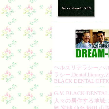
ヘルスリテラシー,ヘ
ラシー,Dental,literac
BLACK DENTAL OFFI
G.V. BLACK DEN
人々の居住する地域: 
岡,宮城,仙台,秋田,山形