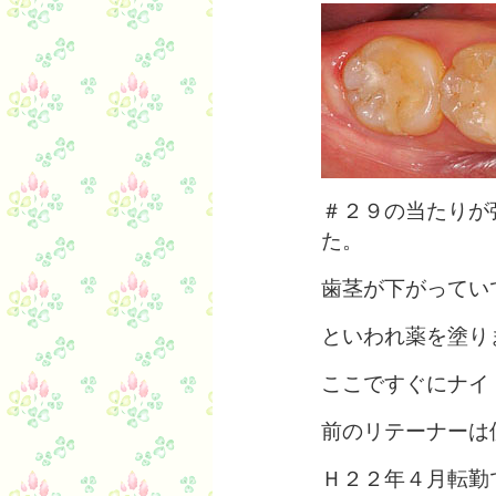
＃２９の当たりが
た。
歯茎が下がってい
といわれ薬を塗り
ここですぐにナイ
前のリテーナーは
Ｈ２２年４月転勤