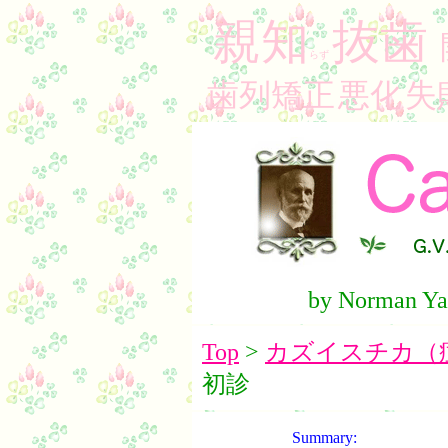
親知
抜歯
らず
歯列矯正
悪化
失
by Norman Ya
Top
>
カズイスチカ（
初診
Summary: