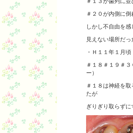
＃１３が歯列に並
＃２０が内側に倒
しかし不自由を感
見えない場所だっ
・Ｈ１１年１月頃
＃１８＃１９＃３
ー）
＃１８は神経を取
たが
ぎりぎり取らずに