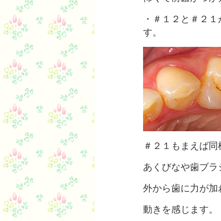
・＃１２と＃２１
す。
＃２１もまえば同
あくびなや歯ブラ
外から歯に力が加
動きを感じます。