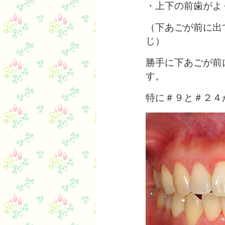
・上下の前歯がよ
（下あごが前に出
じ）
勝手に下あごが前
す。
特に＃９と＃２４