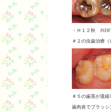
・Ｈ１２秋 JSD
＃２の虫歯治療（
＃５の歯茎が退縮
歯肉炎でブラッシ