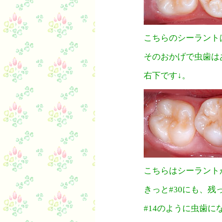
こちらのシーラント
そのおかげで虫歯は
右下です↓。
こちらはシーラントが
きっと#30にも、残
#14のように虫歯