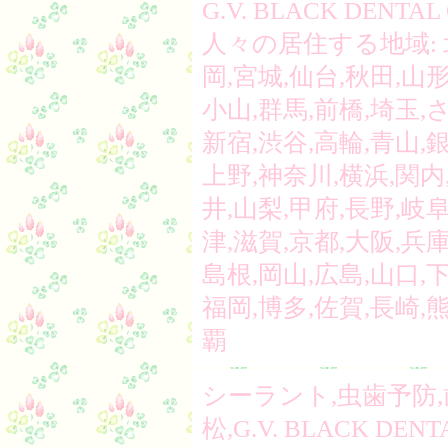
G.V. BLACK DEN
人々の居住する地域: 北
岡,宮城,仙台,秋田,山形
小山,群馬,前橋,埼玉,
新宿,渋谷,高輪,青山,
上野,神奈川,横浜,関内
井,山梨,甲府,長野,岐阜
津,滋賀,京都,大阪,兵庫
島根,岡山,広島,山口,下
福岡,博多,佐賀,長崎,
覇
シーラント,虫歯予防,
松,G.V. BLACK DENT