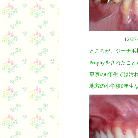
12/
ところが、ジーナ浜
Prophyをされたこ
東京の6年生では汚
地方の小学校6年生