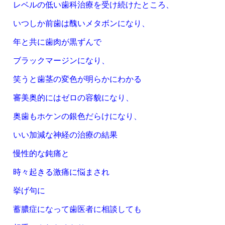
レベルの低い歯科治療を受け続けたところ、
いつしか前歯は醜いメタボンになり、
年と共に歯肉が黒ずんで
ブラックマージンになり、
笑うと歯茎の変色が
明らかにわかる
審美奥的にはゼロの容貌になり、
奥歯もホケンの銀色だらけになり、
いい加減な神経の治療の結果
慢性的な鈍痛と
時々起きる激痛に悩まされ
挙げ句に
蓄膿症になって歯医者に相談しても