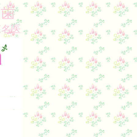
歯
し
森名医