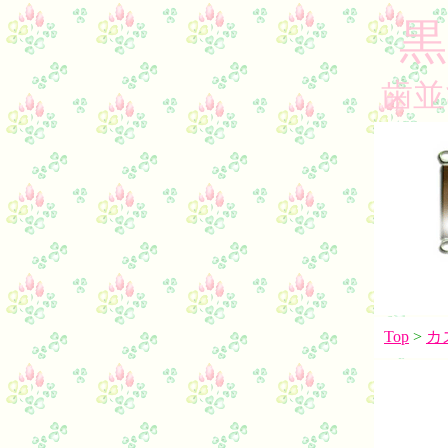
黒
歯並
Top
>
カ