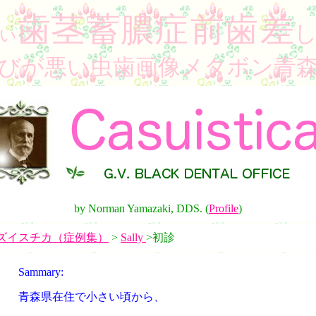
歯茎
蓄膿症
前歯
差
い
びが悪い虫歯画像メタボン青
by Norman Yamazaki, DDS. (
Profile
)
ズイスチカ（症例集）
>
Sally
>初診
Sammary:
青森県在住で小さい頃から、