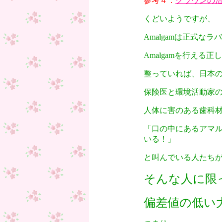
参考４：
クラウンの
くどいようですが、
Amalgamは正式な
Amalgamを行える
整っていれば、日本
保険医と環境活動家
人体に害のある歯科
「口の中にあるアマ
いる！」
と叫んでいる人たち
そんな人に限
偏差値の低い