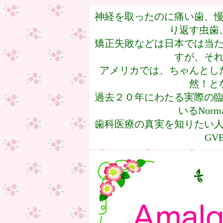
神経を取ったのに痛い歯、
り返す虫歯
矯正失敗などは日本では当
すが、そ
アメリカでは、ちゃんとし
然！と
過去２０年にわたる実際の臨
いるNorman
歯科医療の真実を知りたい
GVB