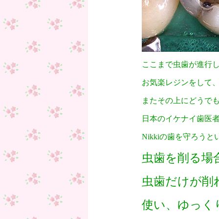
ここまで虫歯が進行
お気楽レジンをして
またその上にどうで
日本のイケナイ歯医
Nikkiの歯を守ろう
虫歯を削る場
虫歯
だけが削
使い、ゆっく