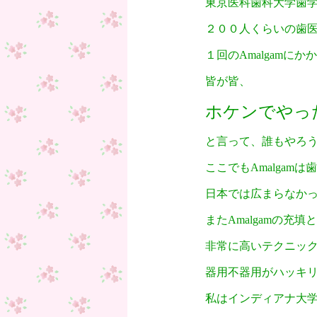
東京医科歯科大学歯
２００人くらいの歯
１回のAmalgamに
皆が皆、
ホケンでやっ
と言って、誰もやろ
ここでもAmalgam
日本では広まらなか
またAmalgamの充
非常に高いテクニッ
器用不器用がハッキ
私はインディアナ大